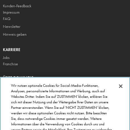
Kunden-Feedback
Impressum
FAQ
Newsletter
Hinweis geben
KARRIERE
Jobs
Franchise
ÜBER DOMINO'S
Storesuche
Wir nutzen optionale Cookies für Social-Media-Funktionen,
Analysen, personalisierte Informationen und Werbung, auch auf
Presse
Websites Dritter. Indem Sie auf 'ZUSTIMMEN' klicken, erklären Sie
Domino's App
sich mit dieser Nutzung und der Weitergabe Ihrer Daten an unsere
Partner einverstanden. Wenn Sie auf ‘NICHT ZUSTIMMEN’ klicken,
Unternehmen
werden wir diese optionalen Cookies nicht nutzen. Bitte beachten
Geschenkgutscheine
Sie, dass notwendige Cookies immer gesetzt werden. Weitere
Informationen über die Verwendung von Cookies durch uns und
Cookie Einstellungen
unsere Partner sowie die Möglichkeit, Ihre Zustimmung zu widerrufen,