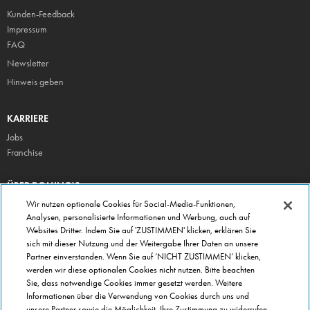
Kunden-Feedback
Impressum
FAQ
Newsletter
Hinweis geben
KARRIERE
Jobs
Franchise
ÜBER DOMINO'S
Storesuche
Wir nutzen optionale Cookies für Social-Media-Funktionen,
Analysen, personalisierte Informationen und Werbung, auch auf
Presse
Websites Dritter. Indem Sie auf 'ZUSTIMMEN' klicken, erklären Sie
Domino's App
sich mit dieser Nutzung und der Weitergabe Ihrer Daten an unsere
Partner einverstanden. Wenn Sie auf ‘NICHT ZUSTIMMEN’ klicken,
Unternehmen
werden wir diese optionalen Cookies nicht nutzen. Bitte beachten
Geschenkgutscheine
Sie, dass notwendige Cookies immer gesetzt werden. Weitere
Informationen über die Verwendung von Cookies durch uns und
Cookie Einstellungen
unsere Partner sowie die Möglichkeit, Ihre Zustimmung zu widerrufen,