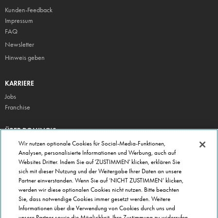
Kunden-Feedback
Impressum
FAQ
Newsletter
Hinweis geben
KARRIERE
Jobs
Franchise
ÜBER DOMINO'S
Storesuche
Wir nutzen optionale Cookies für Social-Media-Funktionen,
Analysen, personalisierte Informationen und Werbung, auch auf
Presse
Websites Dritter. Indem Sie auf 'ZUSTIMMEN' klicken, erklären Sie
Domino's App
sich mit dieser Nutzung und der Weitergabe Ihrer Daten an unsere
Partner einverstanden. Wenn Sie auf ‘NICHT ZUSTIMMEN’ klicken,
Unternehmen
werden wir diese optionalen Cookies nicht nutzen. Bitte beachten
Geschenkgutscheine
Sie, dass notwendige Cookies immer gesetzt werden. Weitere
Informationen über die Verwendung von Cookies durch uns und
Cookie Einstellungen
unsere Partner sowie die Möglichkeit, Ihre Zustimmung zu widerrufen,