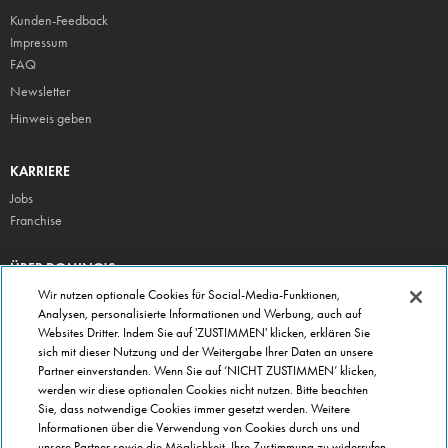
Kunden-Feedback
Impressum
FAQ
Newsletter
Hinweis geben
KARRIERE
Jobs
Franchise
ÜBER DOMINO'S
Storesuche
Wir nutzen optionale Cookies für Social-Media-Funktionen,
Analysen, personalisierte Informationen und Werbung, auch auf
Presse
Websites Dritter. Indem Sie auf 'ZUSTIMMEN' klicken, erklären Sie
Domino's App
sich mit dieser Nutzung und der Weitergabe Ihrer Daten an unsere
Partner einverstanden. Wenn Sie auf ‘NICHT ZUSTIMMEN’ klicken,
Unternehmen
werden wir diese optionalen Cookies nicht nutzen. Bitte beachten
Geschenkgutscheine
Sie, dass notwendige Cookies immer gesetzt werden. Weitere
Informationen über die Verwendung von Cookies durch uns und
Cookie Einstellungen
unsere Partner sowie die Möglichkeit, Ihre Zustimmung zu widerrufen,