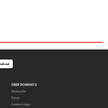
ndroid
ÜBER DOMINO'S
Storesuche
Presse
Domino's App