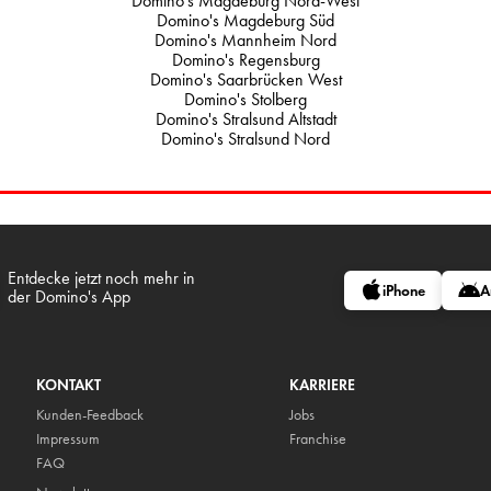
Domino's Magdeburg Nord-West
Domino's Magdeburg Süd
Domino's Mannheim Nord
Domino's Regensburg
Domino's Saarbrücken West
Domino's Stolberg
Domino's Stralsund Altstadt
Domino's Stralsund Nord
Entdecke jetzt noch mehr in
iPhone
A
der Domino's App
KONTAKT
KARRIERE
Kunden-Feedback
Jobs
Impressum
Franchise
FAQ