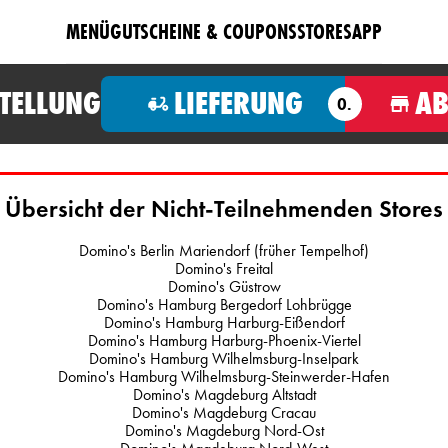
MENÜ
GUTSCHEINE & COUPONS
STORES
APP
STELLUNG
LIEFERUNG
A
O.
Übersicht der Nicht-Teilnehmenden Stores
Domino's Berlin Mariendorf (früher Tempelhof)
Domino's Freital
Domino's Güstrow
Domino's Hamburg Bergedorf Lohbrügge
Domino's Hamburg Harburg-Eißendorf
Domino's Hamburg Harburg-Phoenix-Viertel
Domino's Hamburg Wilhelmsburg-Inselpark
Domino's Hamburg Wilhelmsburg-Steinwerder-Hafen
Domino's Magdeburg Altstadt
Domino's Magdeburg Cracau
Domino's Magdeburg Nord-Ost