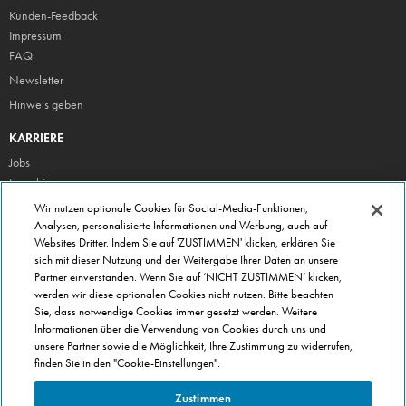
Kunden-Feedback
Impressum
FAQ
Newsletter
Hinweis geben
KARRIERE
Jobs
Franchise
Wir nutzen optionale Cookies für Social-Media-Funktionen,
ÜBER DOMINO'S
Analysen, personalisierte Informationen und Werbung, auch auf
Storesuche
Websites Dritter. Indem Sie auf 'ZUSTIMMEN' klicken, erklären Sie
Presse
sich mit dieser Nutzung und der Weitergabe Ihrer Daten an unsere
Partner einverstanden. Wenn Sie auf ‘NICHT ZUSTIMMEN’ klicken,
Domino's App
werden wir diese optionalen Cookies nicht nutzen. Bitte beachten
Unternehmen
Sie, dass notwendige Cookies immer gesetzt werden. Weitere
Informationen über die Verwendung von Cookies durch uns und
Geschenkgutscheine
unsere Partner sowie die Möglichkeit, Ihre Zustimmung zu widerrufen,
Cookie Einstellungen
finden Sie in den "Cookie-Einstellungen".
Datenschutz
Zustimmen
Allgemeine Geschäftsbedingungen