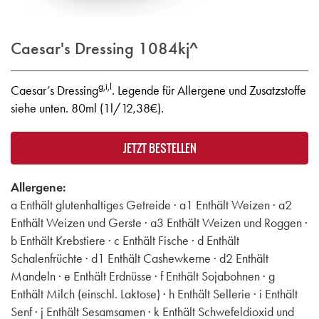
Caesar's Dressing
1084kj^
g,i,l
Caesar’s Dressing
. Legende für Allergene und Zusatzstoffe
siehe unten. 80ml (1l/12,38€).
JETZT BESTELLEN
Allergene:
a Enthält glutenhaltiges Getreide · a1 Enthält Weizen · a2
Enthält Weizen und Gerste · a3 Enthält Weizen und Roggen ·
b Enthält Krebstiere · c Enthält Fische · d Enthält
Schalenfrüchte · d1 Enthält Cashewkerne · d2 Enthält
Mandeln · e Enthält Erdnüsse · f Enthält Sojabohnen · g
Enthält Milch (einschl. Laktose) · h Enthält Sellerie · i Enthält
Senf · j Enthält Sesamsamen · k Enthält Schwefeldioxid und