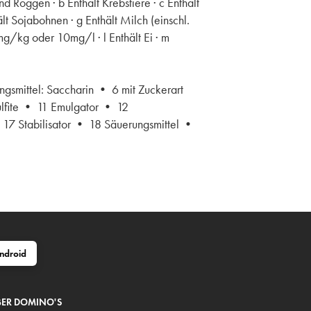
d Roggen · b Enthält Krebstiere · c Enthält
lt Sojabohnen · g Enthält Milch (einschl.
0mg/kg oder 10mg/l · l Enthält Ei · m
ngsmittel: Saccharin • 6 mit Zuckerart
ulfite • 11 Emulgator • 12
 17 Stabilisator • 18 Säuerungsmittel •
ndroid
ER DOMINO'S