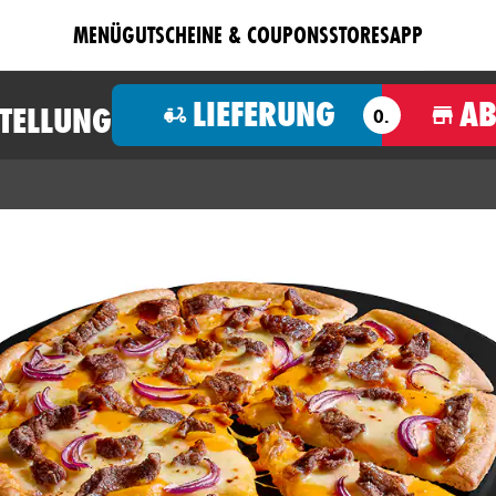
MENÜ
GUTSCHEINE & COUPONS
STORES
APP
LIEFERUNG
A
STELLUNG
O.