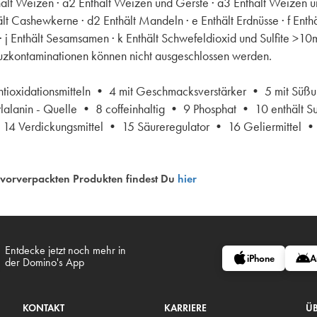
hält Weizen · a2 Enthält Weizen und Gerste · a3 Enthält Weizen un
ält Cashewkerne · d2 Enthält Mandeln · e Enthält Erdnüsse · f Enthä
enf · j Enthält Sesamsamen · k Enthält Schwefeldioxid und Sulfite >1
reuzkontaminationen können nicht ausgeschlossen werden.
Antioxidationsmitteln • 4 mit Geschmacksverstärker • 5 mit Süßu
lalanin - Quelle • 8 coffeinhaltig • 9 Phosphat • 10 enthält S
• 14 Verdickungsmittel • 15 Säureregulator • 16 Geliermittel •
 vorverpackten Produkten findest Du
hier
Entdecke jetzt noch mehr in
iPhone
A
der Domino's App
KONTAKT
KARRIERE
ÜB