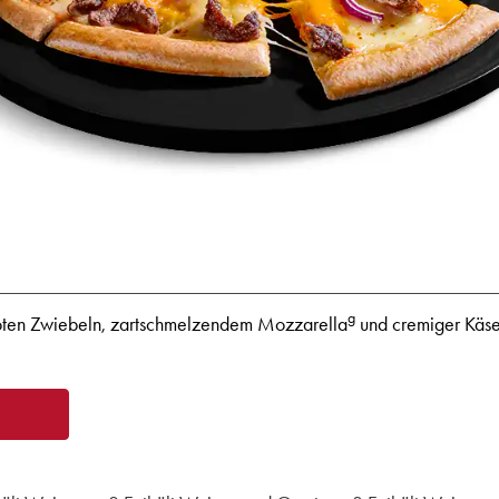
g
, roten Zwiebeln, zartschmelzendem Mozzarella
und cremiger Käs