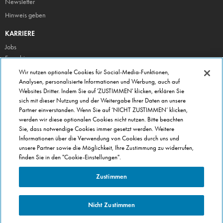
Newsletter
Hinweis geben
KARRIERE
Jobs
Franchise
Wir nutzen optionale Cookies für Social-Media-Funktionen,
ÜBER DOMINO'S
Analysen, personalisierte Informationen und Werbung, auch auf
Storesuche
Websites Dritter. Indem Sie auf 'ZUSTIMMEN' klicken, erklären Sie
Presse
sich mit dieser Nutzung und der Weitergabe Ihrer Daten an unsere
Partner einverstanden. Wenn Sie auf ‘NICHT ZUSTIMMEN’ klicken,
Domino's App
werden wir diese optionalen Cookies nicht nutzen. Bitte beachten
Unternehmen
Sie, dass notwendige Cookies immer gesetzt werden. Weitere
Informationen über die Verwendung von Cookies durch uns und
Geschenkgutscheine
unsere Partner sowie die Möglichkeit, Ihre Zustimmung zu widerrufen,
Cookie Einstellungen
finden Sie in den "Cookie-Einstellungen".
Datenschutz
Zustimmen
Allgemeine Geschäftsbedingungen
Nicht Zustimmen
ENGLISH VISITOR? CLICK
HERE