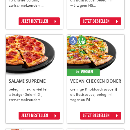
York Style Salami,
als Basissauce, belegt mit
zartschmelzendem...
würzigem Hä...
JETZT BESTELLEN
JETZT BESTELLEN
SALAMI SUPREME
VEGAN CHICKEN DÖNER
belegt mit extra viel fein-
cremige Knoblauchsauce[i]
würziger Salami[3],
als Basissauce, belegt mit
zartschmelzendem ...
veganen Fil...
JETZT BESTELLEN
JETZT BESTELLEN