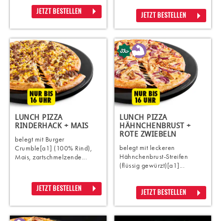
JETZT BESTELLEN
JETZT BESTELLEN
LUNCH PIZZA
LUNCH PIZZA
RINDERHACK + MAIS
HÄHNCHENBRUST +
ROTE ZWIEBELN
belegt mit Burger
belegt mit leckeren
Crumble[a1] (100% Rind),
Hähnchenbrust-Streifen
Mais, zartschmelzende...
(flüssig gewürzt)[a1]...
JETZT BESTELLEN
JETZT BESTELLEN