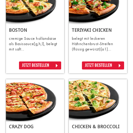
BOSTON
TERIYAKI CHICKEN
cremige Sauce hollandaise
belegt mit leckeren
als Basissauce[g,h,l], belegt
Hähnchenbrust-Streifen
mit saft...
(flüssig gewürzt)[a1]...
JETZT BESTELLEN
JETZT BESTELLEN
CRAZY DOG
CHICKEN & BROCCOLI