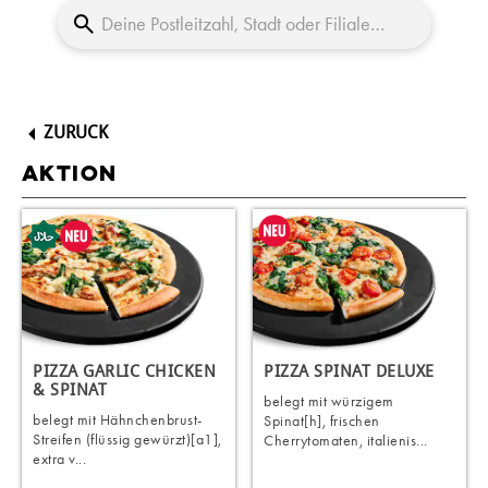
ZURUCK
AKTION
PIZZA GARLIC CHICKEN
PIZZA SPINAT DELUXE
& SPINAT
belegt mit würzigem
belegt mit Hähnchenbrust-
Spinat[h], frischen
Streifen (flüssig gewürzt)[a1],
Cherrytomaten, italienis...
extra v...