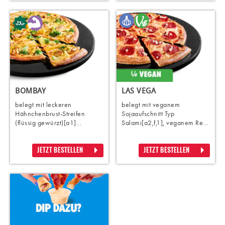
BOMBAY
LAS VEGA
belegt mit leckeren
belegt mit veganem
Hähnchenbrust-Streifen
Sojaaufschnitt Typ
(flüssig gewürzt)[a1]...
Salami[a2,f,1], veganem Re...
JETZT BESTELLEN
JETZT BESTELLEN