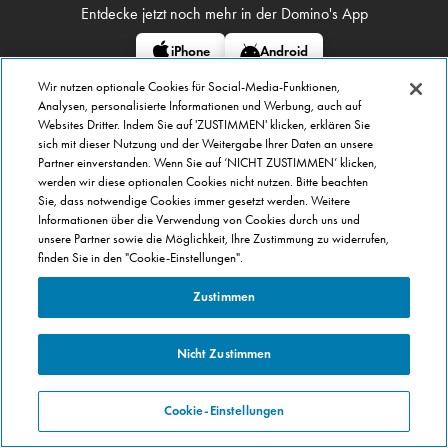
Entdecke jetzt noch mehr in
der Domino's App
iPhone
Android
Wir nutzen optionale Cookies für Social-Media-Funktionen,
Analysen, personalisierte Informationen und Werbung, auch auf
PRODUKTE
Websites Dritter. Indem Sie auf 'ZUSTIMMEN' klicken, erklären Sie
Produktvielfalt
sich mit dieser Nutzung und der Weitergabe Ihrer Daten an unsere
Partner einverstanden. Wenn Sie auf ‘NICHT ZUSTIMMEN’ klicken,
Pflicht
information
werden wir diese optionalen Cookies nicht nutzen. Bitte beachten
Domino's Club
Sie, dass notwendige Cookies immer gesetzt werden. Weitere
Informationen über die Verwendung von Cookies durch uns und
unsere Partner sowie die Möglichkeit, Ihre Zustimmung zu widerrufen,
KONTAKT
finden Sie in den "Cookie-Einstellungen".
Kunden-Feedback
Zustimmen
Impressum
FAQ
Newsletter
Nicht Zustimmen
Hinweis geben
Cookie-Einstellungen
KARRIERE