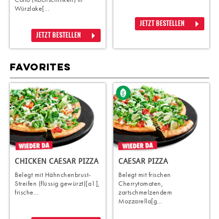
Würzlake[...
JETZT BESTELLEN
JETZT BESTELLEN
FAVORITES
CHICKEN CAESAR PIZZA
CAESAR PIZZA
Belegt mit Hähnchenbrust-
Belegt mit frischen
Streifen (flüssig gewürzt)[a1],
Cherrytomaten,
frische...
zartschmelzendem
Mozzarella[g...