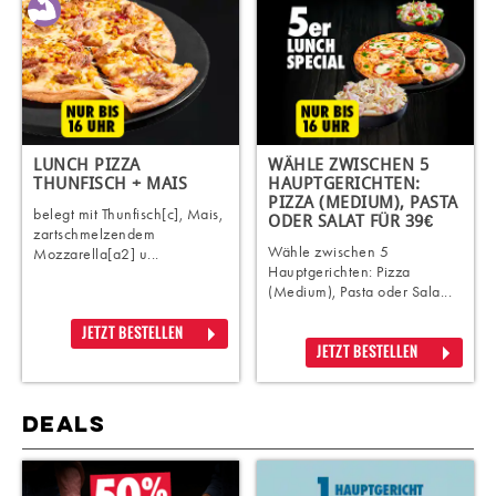
LUNCH PIZZA
WÄHLE ZWISCHEN 5
THUNFISCH + MAIS
HAUPTGERICHTEN:
PIZZA (MEDIUM), PASTA
belegt mit Thunfisch[c], Mais,
ODER SALAT FÜR 39€
zartschmelzendem
Wähle zwischen 5
Mozzarella[a2] u...
Hauptgerichten: Pizza
(Medium), Pasta oder Sala...
JETZT BESTELLEN
JETZT BESTELLEN
DEALS