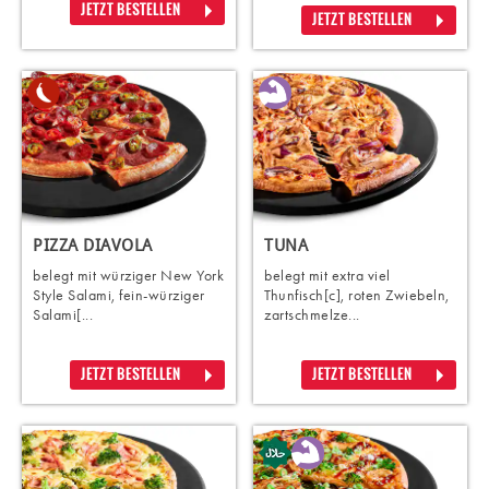
JETZT BESTELLEN
JETZT BESTELLEN
PIZZA DIAVOLA
TUNA
belegt mit würziger New York
belegt mit extra viel
Style Salami, fein-würziger
Thunfisch[c], roten Zwiebeln,
Salami[...
zartschmelze...
JETZT BESTELLEN
JETZT BESTELLEN