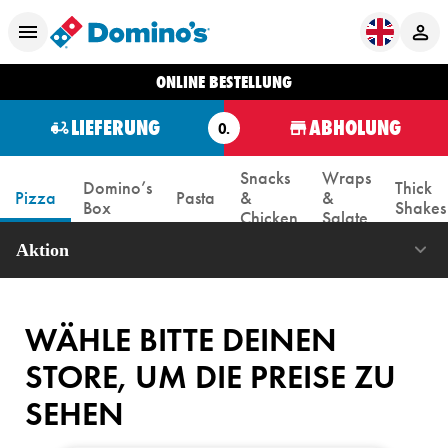
ONLINE BESTELLUNG
LIEFERUNG
ABHOLUNG
O.
Snacks
Wraps
Domino’s
Thick
Pizza
Pasta
&
&
Box
Shakes
Chicken
Salate
Aktion
WÄHLE BITTE DEINEN
STORE, UM DIE PREISE ZU
SEHEN