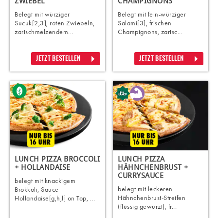
ZWIEBEL
CHAMPIGNONS
Belegt mit würziger
Belegt mit fein-würziger
Sucuk[2,3], roten Zwiebeln,
Salami[3], frischen
zartschmelzendem...
Champignons, zartsc...
JETZT BESTELLEN
JETZT BESTELLEN
LUNCH PIZZA BROCCOLI
LUNCH PIZZA
+ HOLLANDAISE
HÄHNCHENBRUST +
CURRYSAUCE
belegt mit knackigem
belegt mit leckeren
Brokkoli, Sauce
Hähnchenbrust-Streifen
Hollandaise[g,h,l] on Top, ...
(flüssig gewürzt), fr...