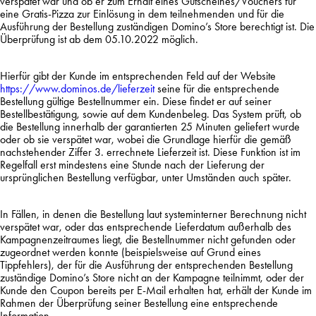
verspätet war und ob er zum Erhalt eines Gutscheines/Vouchers für
eine Gratis-Pizza zur Einlösung in dem teilnehmenden und für die
Ausführung der Bestellung zuständigen Domino’s Store berechtigt ist. Die
Überprüfung ist ab dem 05.10.2022 möglich.
Hierfür gibt der Kunde im entsprechenden Feld auf der Website
https://www.dominos.de/lieferzeit
seine für die entsprechende
Bestellung gültige Bestellnummer ein. Diese findet er auf seiner
Bestellbestätigung, sowie auf dem Kundenbeleg. Das System prüft, ob
die Bestellung innerhalb der garantierten 25 Minuten geliefert wurde
oder ob sie verspätet war, wobei die Grundlage hierfür die gemäß
nachstehender Ziffer 3. errechnete Lieferzeit ist. Diese Funktion ist im
Regelfall erst mindestens eine Stunde nach der Lieferung der
ursprünglichen Bestellung verfügbar, unter Umständen auch später.
In Fällen, in denen die Bestellung laut systeminterner Berechnung nicht
verspätet war, oder das entsprechende Lieferdatum außerhalb des
Kampagnenzeitraumes liegt, die Bestellnummer nicht gefunden oder
zugeordnet werden konnte (beispielsweise auf Grund eines
Tippfehlers), der für die Ausführung der entsprechenden Bestellung
zuständige Domino’s Store nicht an der Kampagne teilnimmt, oder der
Kunde den Coupon bereits per E-Mail erhalten hat, erhält der Kunde im
Rahmen der Überprüfung seiner Bestellung eine entsprechende
Information.