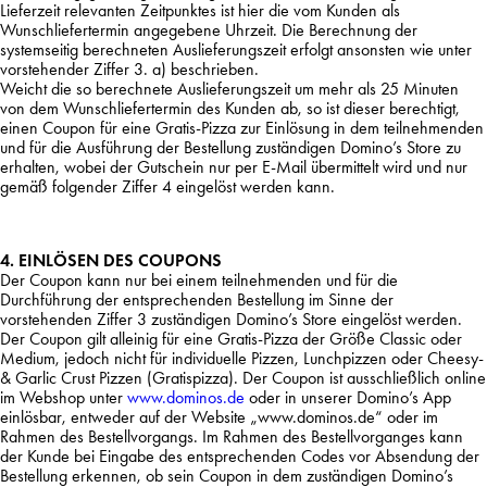
Lieferzeit relevanten Zeitpunktes ist hier die vom Kunden als
Wunschliefertermin angegebene Uhrzeit. Die Berechnung der
systemseitig berechneten Auslieferungszeit erfolgt ansonsten wie unter
vorstehender Ziffer 3. a) beschrieben.
Weicht die so berechnete Auslieferungszeit um mehr als 25 Minuten
von dem Wunschliefertermin des Kunden ab, so ist dieser berechtigt,
einen Coupon für eine Gratis-Pizza zur Einlösung in dem teilnehmenden
und für die Ausführung der Bestellung zuständigen Domino’s Store zu
erhalten, wobei der Gutschein nur per E-Mail übermittelt wird und nur
gemäß folgender Ziffer 4 eingelöst werden kann.
4. EINLÖSEN DES COUPONS
Der Coupon kann nur bei einem teilnehmenden und für die
Durchführung der entsprechenden Bestellung im Sinne der
vorstehenden Ziffer 3 zuständigen Domino’s Store eingelöst werden.
Der Coupon gilt alleinig für eine Gratis-Pizza der Größe Classic oder
Medium, jedoch nicht für individuelle Pizzen, Lunchpizzen oder Cheesy-
& Garlic Crust Pizzen (Gratispizza). Der Coupon ist ausschließlich online
im Webshop unter
www.dominos.de
oder in unserer Domino’s App
einlösbar, entweder auf der Website „www.dominos.de“ oder im
Rahmen des Bestellvorgangs. Im Rahmen des Bestellvorganges kann
der Kunde bei Eingabe des entsprechenden Codes vor Absendung der
Bestellung erkennen, ob sein Coupon in dem zuständigen Domino’s