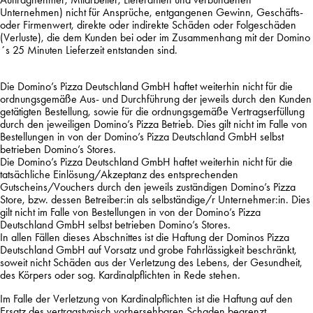
Unternehmen) nicht für Ansprüche, entgangenen Gewinn, Geschäfts-
oder Firmenwert, direkte oder indirekte Schäden oder Folgeschäden
(Verluste), die dem Kunden bei oder im Zusammenhang mit der Domino
´s 25 Minuten Lieferzeit entstanden sind.
Die Domino’s Pizza Deutschland GmbH haftet weiterhin nicht für die
ordnungsgemäße Aus- und Durchführung der jeweils durch den Kunden
getätigten Bestellung, sowie für die ordnungsgemäße Vertragserfüllung
durch den jeweiligen Domino’s Pizza Betrieb. Dies gilt nicht im Falle von
Bestellungen in von der Domino’s Pizza Deutschland GmbH selbst
betrieben Domino’s Stores.
Die Domino’s Pizza Deutschland GmbH haftet weiterhin nicht für die
tatsächliche Einlösung/Akzeptanz des entsprechenden
Gutscheins/Vouchers durch den jeweils zuständigen Domino’s Pizza
Store, bzw. dessen Betreiber:in als selbständige/r Unternehmer:in. Dies
gilt nicht im Falle von Bestellungen in von der Domino’s Pizza
Deutschland GmbH selbst betrieben Domino’s Stores.
In allen Fällen dieses Abschnittes ist die Haftung der Dominos Pizza
Deutschland GmbH auf Vorsatz und grobe Fahrlässigkeit beschränkt,
soweit nicht Schäden aus der Verletzung des Lebens, der Gesundheit,
des Körpers oder sog. Kardinalpflichten in Rede stehen.
Im Falle der Verletzung von Kardinalpflichten ist die Haftung auf den
Ersatz des vertragstypisch vorhersehbaren Schaden begrenzt.