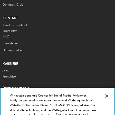
Domino's Club
KONTAKT
Kunden-Feedback
Impressum
FAQ
Newsletter
Hinweis geben
KARRIERE
Jobs
Franchise
ÜBER DOMINO'S
Storesuche
Wir nutzen optionale Cookies für Social-Media-Funktionen,
Analysen, personalisierte Informationen und Werbung, auch auf
Presse
Websites Dritter. Indem Sie auf 'ZUSTIMMEN' klicken, erklären Sie
Domino's App
sich mit dieser Nutzung und der Weitergabe Ihrer Daten an unsere
Partner einverstanden. Wenn Sie auf ‘NICHT ZUSTIMMEN’ klicken,