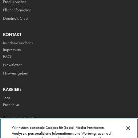
Produktvielfalt
Pflicht
information
Domino's Club
KONTAKT
Kunden-Feedback
Impressum
FAQ
Newsletter
Hinweis geben
KARRIERE
Jobs
Franchise
ÜBER DOMINO'S
Storesuche
Wir nutzen optionale Cookies für Social-Media-Funktionen,
Analysen, personalisierte Informationen und Werbung, auch auf
Presse