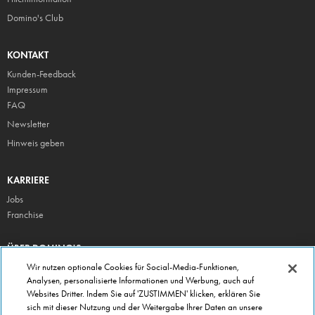
Domino's Club
KONTAKT
Kunden-Feedback
Impressum
FAQ
Newsletter
Hinweis geben
KARRIERE
Jobs
Franchise
ÜBER DOMINO'S
Storesuche
Wir nutzen optionale Cookies für Social-Media-Funktionen,
Analysen, personalisierte Informationen und Werbung, auch auf
Presse
Websites Dritter. Indem Sie auf 'ZUSTIMMEN' klicken, erklären Sie
Domino's App
sich mit dieser Nutzung und der Weitergabe Ihrer Daten an unsere