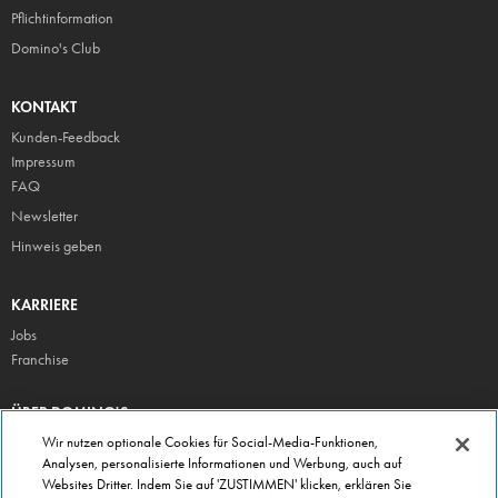
Pflicht
information
Domino's Club
KONTAKT
Kunden-Feedback
Impressum
FAQ
Newsletter
Hinweis geben
KARRIERE
Jobs
Franchise
ÜBER DOMINO'S
Storesuche
Wir nutzen optionale Cookies für Social-Media-Funktionen,
Analysen, personalisierte Informationen und Werbung, auch auf
Presse
Websites Dritter. Indem Sie auf 'ZUSTIMMEN' klicken, erklären Sie