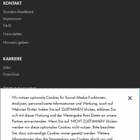
KONTAKT
Kunden-Feedback
Impressum
FAQ
Newsletter
Hinweis geben
KARRIERE
Jobs
Franchise
ÜBER DOMINO'S
Storesuche
Wir nutzen optionale Cookies für Social-Media-Funktionen,
Analysen, personalisierte Informationen und Werbung, auch auf
Presse
Websites Dritter. Indem Sie auf 'ZUSTIMMEN' klicken, erklären Sie
Domino's App
sich mit dieser Nutzung und der Weitergabe Ihrer Daten an unsere
Partner einverstanden. Wenn Sie auf ‘NICHT ZUSTIMMEN’ klicken,
Unternehmen
werden wir diese optionalen Cookies nicht nutzen. Bitte beachten
Geschenkgutscheine
Sie, dass notwendige Cookies immer gesetzt werden. Weitere
Informationen über die Verwendung von Cookies durch uns und
Cookie Einstellungen