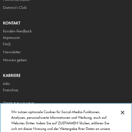
Domino's Club
KONTAKT
Kunden-Feedback
Impressum
FAQ
Newsletter
Hinweis geben
KARRIERE
Jobs
Franchise
ÜBER DOMINO'S
Storesuche
Wir nutzen optionale Cookies für Social-Media-Funktionen,
Analysen, personalisierte Informationen und Werbung, auch auf
Presse
Websites Dritter. Indem Sie auf 'ZUSTIMMEN' klicken, erklären Sie
Domino's App
sich mit dieser Nutzung und der Weitergabe Ihrer Daten an unsere