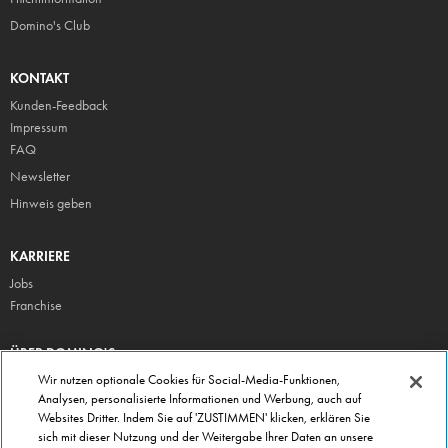
Domino's Club
KONTAKT
Kunden-Feedback
Impressum
FAQ
Newsletter
Hinweis geben
KARRIERE
Jobs
Franchise
ÜBER DOMINO'S
Storesuche
Wir nutzen optionale Cookies für Social-Media-Funktionen,
Analysen, personalisierte Informationen und Werbung, auch auf
Presse
Websites Dritter. Indem Sie auf 'ZUSTIMMEN' klicken, erklären Sie
Domino's App
sich mit dieser Nutzung und der Weitergabe Ihrer Daten an unsere